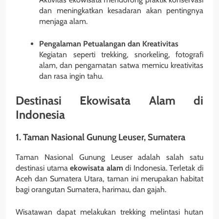
dan meningkatkan kesadaran akan pentingnya
menjaga alam.
Pengalaman Petualangan dan Kreativitas
Kegiatan seperti trekking, snorkeling, fotografi
alam, dan pengamatan satwa memicu kreativitas
dan rasa ingin tahu.
Destinasi Ekowisata Alam di
Indonesia
1. Taman Nasional Gunung Leuser, Sumatera
Taman Nasional Gunung Leuser adalah salah satu
destinasi utama
ekowisata alam
di Indonesia. Terletak di
Aceh dan Sumatera Utara, taman ini merupakan habitat
bagi orangutan Sumatera, harimau, dan gajah.
Wisatawan dapat melakukan trekking melintasi hutan