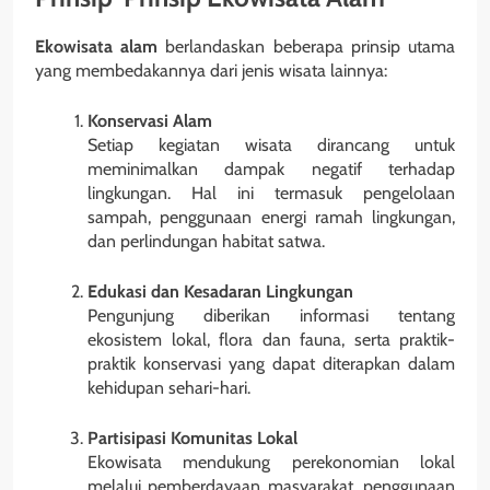
Ekowisata alam
berlandaskan beberapa prinsip utama
yang membedakannya dari jenis wisata lainnya:
Konservasi Alam
Setiap kegiatan wisata dirancang untuk
meminimalkan dampak negatif terhadap
lingkungan. Hal ini termasuk pengelolaan
sampah, penggunaan energi ramah lingkungan,
dan perlindungan habitat satwa.
Edukasi dan Kesadaran Lingkungan
Pengunjung diberikan informasi tentang
ekosistem lokal, flora dan fauna, serta praktik-
praktik konservasi yang dapat diterapkan dalam
kehidupan sehari-hari.
Partisipasi Komunitas Lokal
Ekowisata mendukung perekonomian lokal
melalui pemberdayaan masyarakat, penggunaan