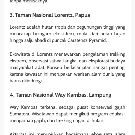
tanpa merusaknya.
3. Taman Nasional Lorentz, Papua
Lorentz adalah hutan tropis dan pegunungan tinggi yang
mencakup beragam ekosistem, mulai dari hutan hujan
hingga salju abadi di puncak Carstensz Pyramid.
Ekowisata di Lorentz menawarkan pengalaman trekking
ekstrem, observasi satwa langka, dan eksplorasi budaya
masyarakat adat. Konsep berkelanjutan sangat penting,
karena kawasan ini merupakan warisan alam dunia yang
harus dilindungi.
4. Taman Nasional Way Kambas, Lampung
Way Kambas terkenal sebagai pusat konservasi gajah
Sumatera. Wisatawan dapat mengikuti program edukasi,
mengamati gajah, dan trekking ringan di hutan.
Aktivitas ini menunjukkan bagaimana
ekowisata alam