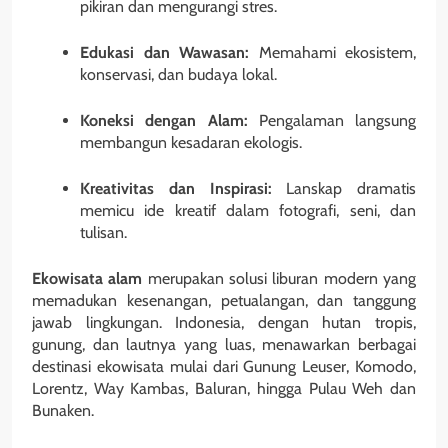
pikiran dan mengurangi stres.
Edukasi dan Wawasan:
Memahami ekosistem,
konservasi, dan budaya lokal.
Koneksi dengan Alam:
Pengalaman langsung
membangun kesadaran ekologis.
Kreativitas dan Inspirasi:
Lanskap dramatis
memicu ide kreatif dalam fotografi, seni, dan
tulisan.
Ekowisata alam
merupakan solusi liburan modern yang
memadukan kesenangan, petualangan, dan tanggung
jawab lingkungan. Indonesia, dengan hutan tropis,
gunung, dan lautnya yang luas, menawarkan berbagai
destinasi ekowisata mulai dari Gunung Leuser, Komodo,
Lorentz, Way Kambas, Baluran, hingga Pulau Weh dan
Bunaken.