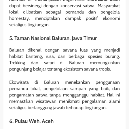
dapat bersinergi dengan konservasi satwa. Masyarakat
lokal dilibatkan sebagai pemandu dan pengelola
homestay, menciptakan dampak positif ekonomi
sekaligus lingkungan.
5. Taman Nasional Baluran, Jawa Timur
Baluran dikenal dengan savana luas yang menjadi
habitat banteng, rusa, dan berbagai spesies burung.
Trekking dan safari di Baluran memungkinkan
pengunjung belajar tentang ekosistem savana tropis.
Ekowisata di Baluran menekankan penggunaan
pemandu lokal, pengelolaan sampah yang baik, dan
pengamatan satwa tanpa mengganggu habitat. Hal ini
memastikan wisatawan menikmati pengalaman alami
sekaligus bertanggung jawab terhadap lingkungan.
6. Pulau Weh, Aceh