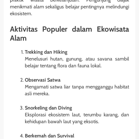
menikmati alam sekaligus belajar pentingnya melindungi
ekosistem.
Aktivitas Populer dalam Ekowisata
Alam
Trekking dan Hiking
Menelusuri hutan, gunung, atau savana sambil
belajar tentang flora dan fauna lokal.
Observasi Satwa
Mengamati satwa liar tanpa mengganggu habitat
asli mereka.
Snorkeling dan Diving
Eksplorasi ekosistem laut, terumbu karang, dan
kehidupan bawah laut yang eksotis.
Berkemah dan Survival