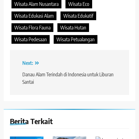
Wisata Alam Nusantara
Wisata Eco
Wisata Edukasi Alam
Wisata Edukatif
Wisata Flora Fauna
Wisata Hutan
Wisata Pedesaan
Wisata Petualangan
Navigasi
Next:
pos
Danau Alam Terindah di Indonesia untuk Liburan
Santai
Berita Terkait