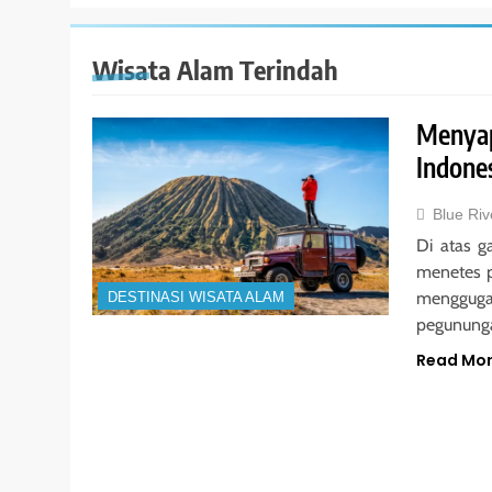
Wisata Alam Terindah
Menyap
Indone
Blue Riv
Di atas g
menetes p
mengguga
DESTINASI WISATA ALAM
pegununga
Read Mo