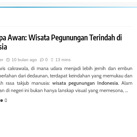
a Awan: Wisata Pegunungan Terindah di
sia
er
10 bulan ago
0
13 mins
aris cakrawala, di mana udara menjadi lebih jernih dan embun
erlahan dari dedaunan, terdapat keindahan yang memukau dan
h rasa takjub manusia:
wisata pegunungan Indonesia
. Alam
n di negeri ini bukan hanya lanskap visual yang memesona, …
re