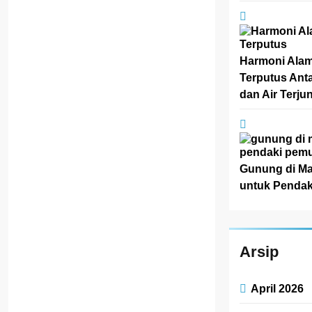
Indonesia
.
Setiap taman
nasional
menyimpan
Harmoni Alam
keajaiban alam
Terputus Anta
yang
dan Air Terju
menakjubkan,
mulai dari hutan
tropis yang
rimbun,
Gunung di M
pegunungan
untuk Pendak
menjulang,
savana luas,
hingga
ekosistem laut
Arsip
yang …
Read More
April 2026