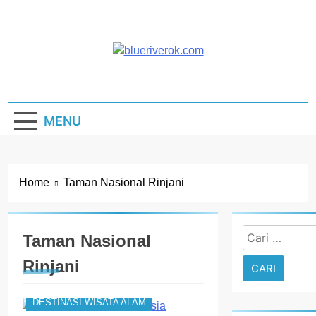
Skip
to
content
Blue River
Destinasi Wisata Alam
MENU
Home
Taman Nasional Rinjani
Cari
Taman Nasional
untuk:
Rinjani
DESTINASI WISATA ALAM
7 Taman