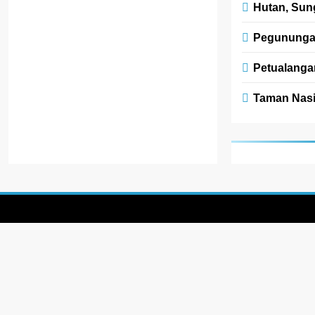
Hutan, Sung
Pegunungan
Petualanga
Taman Nasi