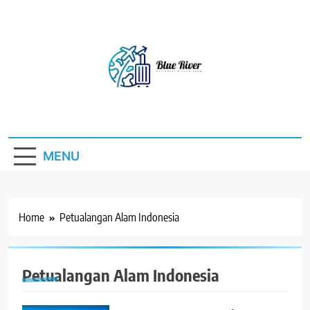
Skip
to
content
Blue River
Destinasi Wisata Alam
MENU
Home
Petualangan Alam Indonesia
Petualangan Alam Indonesia