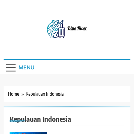
Skip
to
content
Blue River
Destinasi Wisata Alam
MENU
Home
Kepulauan Indonesia
Kepulauan Indonesia