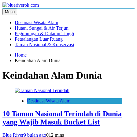
Skip
to
Menu
Blue River
Destinasi Wisata Alam
content
Destinasi Wisata Alam
Hutan, Sungai & Air Terjun
Pegunungan & Dataran Tinggi
Petualangan Luar Ruang
Taman Nasional & Konservasi
Home
Keindahan Alam Dunia
Keindahan Alam Dunia
Destinasi Wisata Alam
10 Taman Nasional Terindah di Dunia
yang Wajib Masuk Bucket List
Blue River
9 bulan ago
0
12 mins