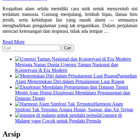
Keajaiban alam selalu memiliki cara unik untuk menyentuh sisi
terdalam manusia. Gunung menjulang, lembah hijau, danau biru
jernih, serta kehidupan liar yang masih alami — semuanya
menghadirkan pengalaman yang tak tergantikan. Dalam perjalanan
mencari ketenangan dan inspirasi, tidak ada tempat …
Read More
Cari
untuk:
Menjaga Napas Dunia Urgensi Taman Nasional dan
Konservasi di Era Modern
Panggilan
Alam Menemukan Diri dalam Petualangan Luar Ruang
Meniti Atap Dunia Eksplorasi Mendalam Pegunungan dan
Dataran Tinggi
Harmoni Alam
Simfoni Tak Terputus Antara Hutan, Sungai, dan Air Terjun
Gunung di
Malang yang Cocok untuk Pendaki Pemula
Arsip