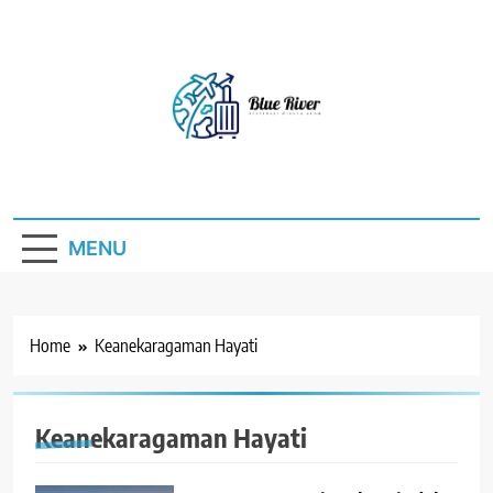
Skip
to
content
Blue River
Destinasi Wisata Alam
MENU
Home
Keanekaragaman Hayati
Keanekaragaman Hayati