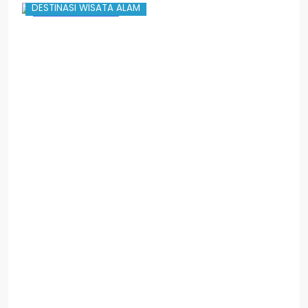
DESTINASI WISATA ALAM
R
k