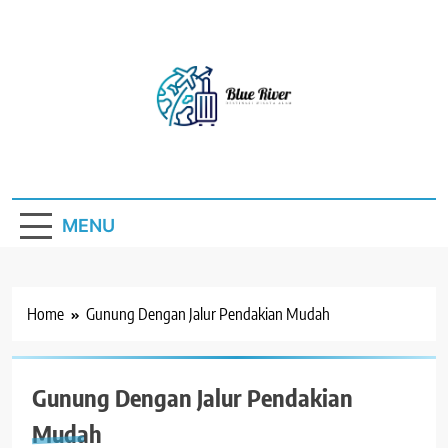
Skip
to
content
Blue River
Destinasi Wisata Alam
MENU
Home
Gunung Dengan Jalur Pendakian Mudah
Gunung Dengan Jalur Pendakian
Mudah