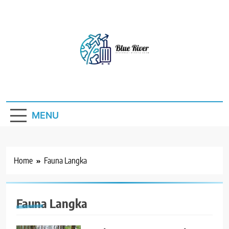
Skip
to
content
Blue River
Destinasi Wisata Alam
MENU
Home
Fauna Langka
Fauna Langka