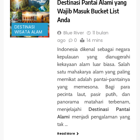
Destinasi Pantai Alami yang
Wajib Masuk Bucket List
Anda
DESTINASI
WISATA ALAM
Blue River
11 bulan
ago
0
14 mins
Indonesia dikenal sebagai negara
kepulauan yang dianugerahi
kekayaan alam luar biasa. Salah
satu mahakarya alam yang paling
memikat adalah pantai-pantainya
yang memesona. Bagi para
pecinta laut, pasir putih, dan
panorama matahari terbenam,
menjelajahi
Destinasi Pantai
Alami
menjadi pengalaman yang
tak …
Read More