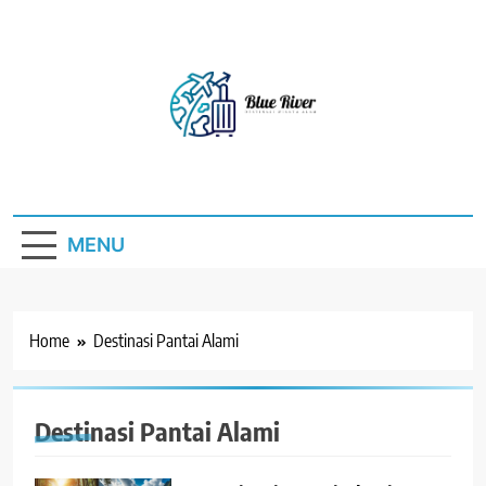
Skip
to
content
Blue River
Destinasi Wisata Alam
MENU
Home
Destinasi Pantai Alami
Destinasi Pantai Alami