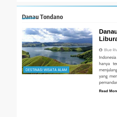
Danau Tondano
Danau
Libur
Blue Ri
Indonesia
hanya te
menjulang
DESTINASI WISATA ALAM
yang me
pemandan
Read Mor